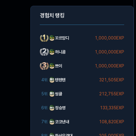
경험치 랭킹
꼬르망디
1,000,000EXP
허니콤
1,000,000EXP
쁘이
1,000,000EXP
4위
텐텐텐
321,505EXP
5위
씽클
212,755EXP
6위
정승영
133,335EXP
7위
코코낸내
108,820EXP
8위
화산유격대
105,000EXP