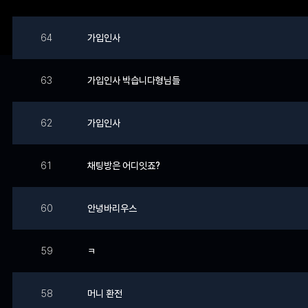
64
가입인사
63
가입인사 박습니다형님들
62
가입인사
61
채팅방은 어디잇죠?
60
안녕바리우스
59
ㅋ
58
머니 환전