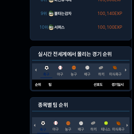
9위
불타는감자
100,140EXP
10위
서퍼스
100,100EXP
실시간 전세계에서 몰리는 경기 순위
순위
팀
선호도
경기일시
종목별 팀 순위