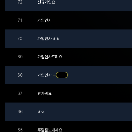
72
신규가입요
71
가입인사
70
가입인사 ㅎㅎ
69
가입인사드려요
가입인사
68
1
67
반가워요
66
ㅎㅇ
65
주말잘보내세요