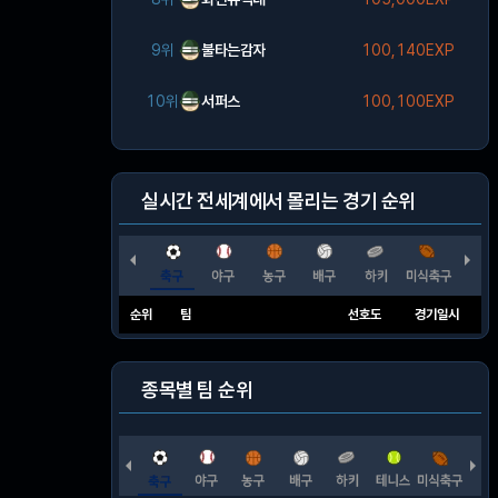
9위
불타는감자
100,140EXP
10위
서퍼스
100,100EXP
실시간 전세계에서 몰리는 경기 순위
순위
팀
선호도
경기일시
종목별 팀 순위