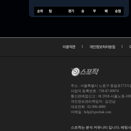
순위
팀
경기
승
무
패
승점
이용약관
개인정보처리방침
주소 : 서울특별시 노원구 동일로173가길 
사업자 등록번호 : 738-87-00974
통신판매업신고 : 제 2018-서울노원-10
개인정보관리책임자 : 김건남
대표전화 : 02-906-4800
이메일 :
help@spochak.com
스포착는 분석 커뮤니티 입니다. 베팅