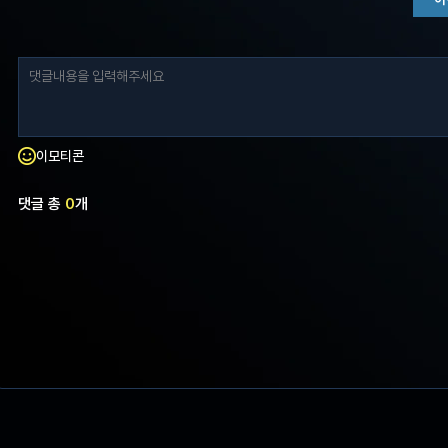
이모티콘
댓글 총
0
개