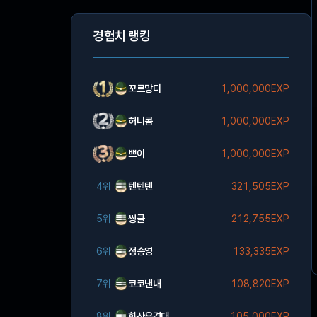
경험치 랭킹
꼬르망디
1,000,000EXP
허니콤
1,000,000EXP
쁘이
1,000,000EXP
4위
텐텐텐
321,505EXP
5위
씽클
212,755EXP
6위
정승영
133,335EXP
7위
코코낸내
108,820EXP
8위
화산유격대
105,000EXP