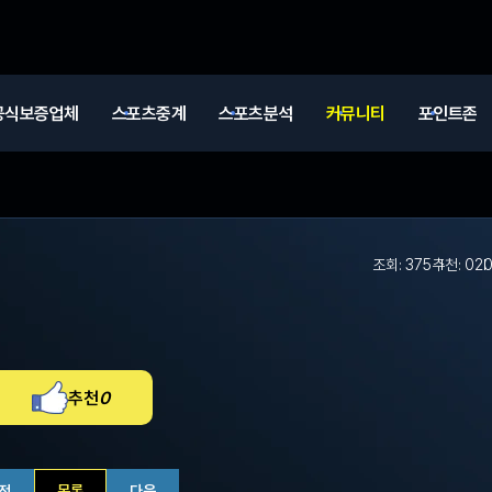
공식보증업체
스포츠중계
스포츠분석
커뮤니티
포인트존
조회: 375
추천: 0
20
추천
0
전
목록
다음