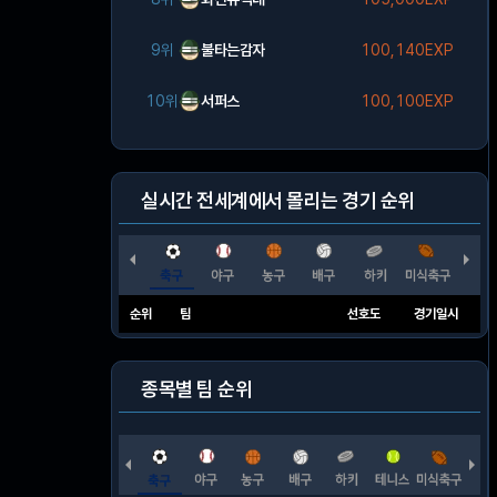
9위
불타는감자
100,140EXP
10위
서퍼스
100,100EXP
실시간 전세계에서 몰리는 경기 순위
순위
팀
선호도
경기일시
종목별 팀 순위