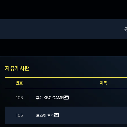
자유게시판
번호
제목
106
후기 KВС GAME
105
보스벳 후기