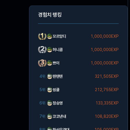
경험치 랭킹
꼬르망디
1,000,000EXP
허니콤
1,000,000EXP
쁘이
1,000,000EXP
4위
텐텐텐
321,505EXP
5위
씽클
212,755EXP
6위
정승영
133,335EXP
7위
코코낸내
108,820EXP
8위
화산유격대
105,000EXP