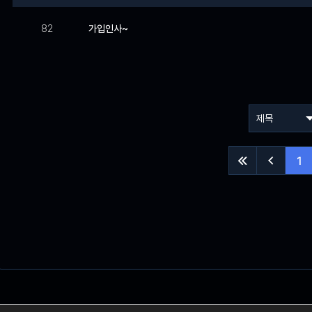
82
가입인사~
1

