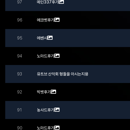
97
메인337후기
96
에코벳후기
95
에쎈시
94
노마드후기
93
유트브 산악회 형들을 아시는지용
92
빅벳후기
91
농사드후기
90
노마드후기