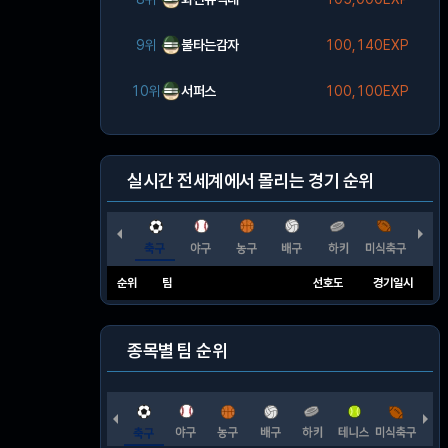
9위
불타는감자
100,140EXP
10위
서퍼스
100,100EXP
실시간 전세계에서 몰리는 경기 순위
순위
팀
선호도
경기일시
종목별 팀 순위