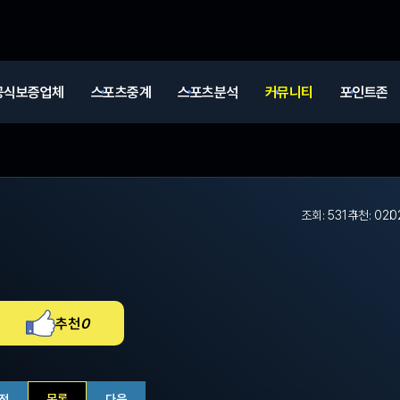
공식보증업체
스포츠중계
스포츠분석
커뮤니티
포인트존
조회: 531
추천: 0
20
추천
0
전
목록
다음