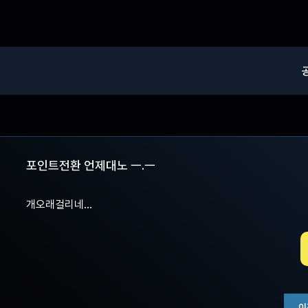
포인트전환 언제대노 ㅡ.ㅡ
개오래걸리네...
이