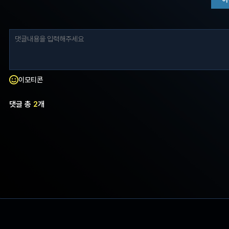
이모티콘
댓글 총
2
개