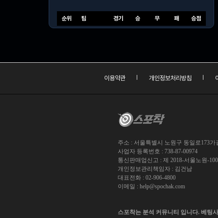
순위
팀
경기
승
무
패
승점
이용약관
개인정보처리방침
주소 : 서울특별시 노원구 동일로173가길 
사업자 등록번호 : 738-87-00974
통신판매업신고 : 제 2018-서울노원-10
개인정보관리책임자 : 김건남
대표전화 : 02-906-4800
이메일 :
help@spochak.com
스포착는 분석 커뮤니티 입니다. 베팅