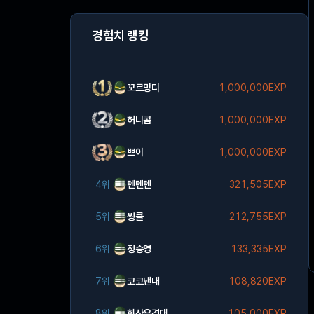
경험치 랭킹
꼬르망디
1,000,000EXP
허니콤
1,000,000EXP
쁘이
1,000,000EXP
4위
텐텐텐
321,505EXP
5위
씽클
212,755EXP
6위
정승영
133,335EXP
7위
코코낸내
108,820EXP
8위
화산유격대
105,000EXP