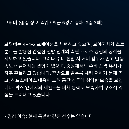
중
계,
실
시
브뤼네 (랭킹 정보: 4위 / 최근 5경기 승패: 2승 3패)
간
해
외
스
브뤼네는 4-4-2 포메이션을 채택하고 있으며, 보야지치와 스트
포
룬크를 활용한 간결한 전방 전개와 측면 크로스 중심의 공격을
츠
중
시도하고 있습니다. 그러나 수비 전환 시 커버 범위가 좁고 반응
계
속도가 떨어지는 경향이 있으며, 중원에서의 수비 간격 유지가
사
자주 흔들리고 있습니다. 후반으로 갈수록 체력 저하가 눈에 띄
이
트
고, 하프스페이스 대응이 느려 공간 침투에 취약한 모습을 보입
니다. 박스 앞에서의 세컨드볼 대처 능력도 부족하여 구조적 약
점을 드러내고 있습니다.
- 결장 이슈: 현재 특별한 결장 선수는 없습니다.