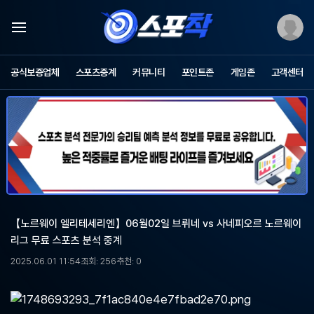
스
포
공식보증업체
스포츠중계
커뮤니티
포인트존
게임존
고객센터
츠
중
계
스
포
착
-
무
료
스
포
【노르웨이 엘리테세리엔】06월02일 브뤼네 vs 사네피오르 노르웨이
츠
리그 무료 스포츠 분석 중계
중
계,
2025.06.01 11:54
조회: 256
추천: 0
해
외
축
구