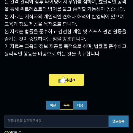
는 간격 관리와 침투 타이밍에서 우위를 점하며, 효율적인 공격
을 통해 위트레흐트의 방어를 뚫고 승리할 가능성이 높습니다.
본 자료는 저작자의 개인적인 견해나 해석이 반영되어 있으며
교육과 정보 제공을 목적으로 합니다.
본 자료는 법률을 준수하고 건전한 게임 및 스포츠 관련 활동을
즐기는 것이 중요하다는 점을 강조합니다.
이 자료는 교육과 정보 제공을 목적으로 하며, 법률을 준수하고
윤리적인 행동을 바탕으로 하는 것을 촉구합니다.
추천
0
이전
목록
다음
댓글등록
이모티콘