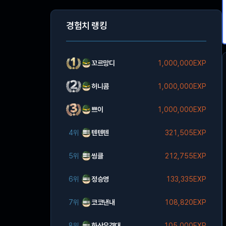
경험치 랭킹
꼬르망디
1,000,000EXP
허니콤
1,000,000EXP
쁘이
1,000,000EXP
4위
텐텐텐
321,505EXP
5위
씽클
212,755EXP
6위
정승영
133,335EXP
7위
코코낸내
108,820EXP
8위
화산유격대
105,000EXP