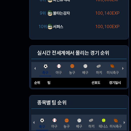
9위
불타는감자
100,140EXP
10위
서퍼스
100,100EXP
실시간 전세계에서 몰리는 경기 순위
순위
팀
선호도
경기일시
종목별 팀 순위