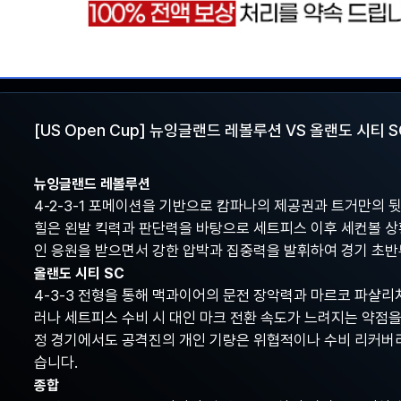
[US Open Cup] 뉴잉글랜드 레볼루션 VS 올랜도 시티 
뉴잉글랜드 레볼루션
4-2-3-1 포메이션을 기반으로 캄파나의 제공권과 트거만의
힐은 왼발 킥력과 판단력을 바탕으로 세트피스 이후 세컨볼 상
인 응원을 받으면서 강한 압박과 집중력을 발휘하여 경기 초반
올랜도 시티 SC
4-3-3 전형을 통해 맥과이어의 문전 장악력과 마르코 파샬리
러나 세트피스 수비 시 대인 마크 전환 속도가 느려지는 약점을
정 경기에서도 공격진의 개인 기량은 위협적이나 수비 리커버리
습니다.
종합