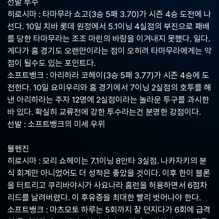
선발 투수
중
히로시마 : 타마무라 쇼고(3승 5패 3.70)가 시즌 4승 도전에 나
계,
실
선다. 10일 치바 롯데 원정에서 5.1이닝 4실점의 부진으로 패배
시
를 당한 타마무라는 조조 마린의 바람을 이겨내지 못했다. 일다.
간
게다가 홈 경기도 오랜만이라는 점이 오히려 타마무라에게는 약
해
외
점이 될수도 있는 포인트다.
스
소프트뱅크 : 아리하라 코헤이(3승 5패 3.77)가 시즌 4승에 도
포
전한다. 10일 요미우리와 홈 경기에서 7이닝 2실점의 호투를 해
츠
중
낸 아리하라는 주자 12명에 2실점이라는 놀라운 투구를 과시한
계
바 있다. 확실히 교류전에 강한 투수라는건 분명한 강점이다.
사
선발 : 소프트뱅크의 미세 우위
이
트
불펜진
히로시마 : 모리 쇼헤이는 7.1이닝 8안타 3실점. 나카자키의 분
식 회계만 아니었어도 더 성적은 좋았을 것이다. 이후 한이 블론
을 터트리고 쿠리바야시가 사요나라 홈런을 허용하면서 6점차
리드를 날려버렸다. 이 후유증을 최대한 빨리 벗어나야 한다.
소프트뱅크 : 마츠모토 하루는 5회까지 잘 던지다가 6회에 급격