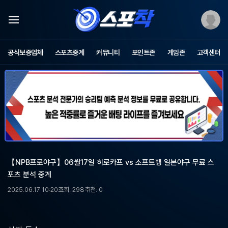
스
포
공식보증업체
스포츠중계
커뮤니티
포인트존
게임존
고객센터
츠
중
계
스
포
착
-
무
료
스
포
【NPB프로야구】06월17일 히로카프 vs 소프트뱅 일본야구 무료 스
츠
포츠 분석 중계
중
계,
2025.06.17 10:20
조회: 298
추천: 0
해
외
축
구