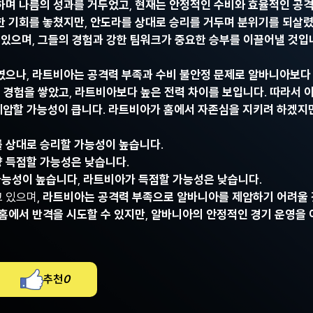
가하며 나름의 성과를 거두었고
,
현재는 안정적인 수비와 효율적인 공
한 기회를 놓쳤지만
,
안도라를 상대로 승리를 거두며 분위기를 되살
 있으며
,
그들의 경험과 강한 팀워크가 중요한 승부를 이끌어낼 것입
였으나
,
라트비아는 공격력 부족과 수비 불안정 문제로 알바니아보다
 경험을 쌓았고
,
라트비아보다 높은 전력 차이를 보입니다
.
따라서 
제압할 가능성이 큽니다
.
라트비아가 홈에서 자존심을 지키려 하겠지만
 상대로 승리할 가능성이 높습니다
.
 득점할 가능성은 낮습니다
.
가능성이 높습니다
,
라트비아가 득점할 가능성은 낮습니다
.
고 있으며,
라트비아는 공격력 부족으로 알바니아를 제압하기 어려울
홈에서 반격을 시도할 수 있지만
,
알바니아의 안정적인 경기 운영을 
추천
0