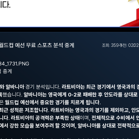
월드컵 예선 무료 스포츠 분석 중계
조회: 359
추천: 0
202
석 중계
와 알바니아
경기 분석입니다.
라트비아는 최근 경기에서 영국과의 경
록
했습니다.
알바니아는 영국에게 0-2로 패배한 후 안도라를 상대로
팀은
월드컵 예선에서 중요한 경기를 치르게 됩니다
.
 최근 성적은 저조합니다
.
라트비아는 영국과의 경기를 제외하고, 안
습니다
.
라트비아의 공격력은 부족한 상태
이며,
전체적으로 수비에서 
에서 강한 모습을 보여주려 할 것이며, 알바니아를 상대로 전략적으