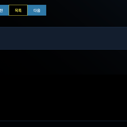
전
목록
다음