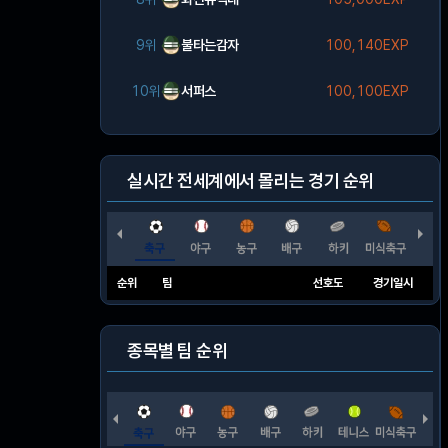
9위
불타는감자
100,140EXP
10위
서퍼스
100,100EXP
실시간 전세계에서 몰리는 경기 순위
순위
팀
선호도
경기일시
종목별 팀 순위