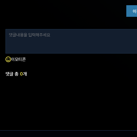
이
이모티콘
댓글 총
0
개