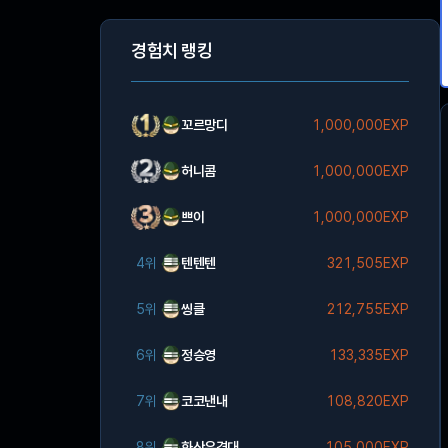
경험치 랭킹
꼬르망디
1,000,000EXP
허니콤
1,000,000EXP
쁘이
1,000,000EXP
4위
텐텐텐
321,505EXP
5위
씽클
212,755EXP
6위
정승영
133,335EXP
7위
코코낸내
108,820EXP
8위
화산유격대
105,000EXP