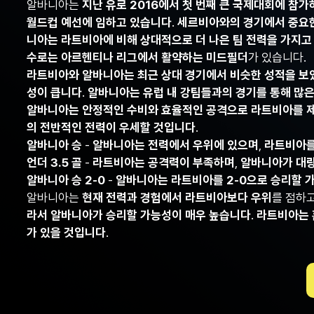
알바니아는
지난 유로 2016에서 첫 번째 큰 국제대회에 참
월드컵 예선에 임하고 있습니다
.
세르비아와의 경기에서 중요
니아는 라트비아에 비해 상대적으로 더 나은 팀 전력을 가지고
수로는 아르헨티나 리그에서 활약하는 미드필더
가 있습니다.
라트비아와 알바니아는 최근 상대 경기에서 비슷한 성적을 보
성이 큽니다
.
알바니아는 유럽 내 강팀들과의 경기를 통해 많은
알바니아는 안정적인 수비와 효율적인 공격으로 라트비아를 
의 전반적인 전력이 우세할 것입니다
.
알바니아 승
-
알바니아는 전력에서 우위에 있으며
,
라트비아를
언더 3.5 골
-
라트비아는 공격력이 부족하며
,
알바니아가 대량
알바니아 승 2-0
-
알바니아는 라트비아를 2-0으로 승리할 
알바니아는
현재 전력과 경험에서 라트비아보다 우위
를 점하
라서 알바니아가 승리할 가능성이 매우 높습니다
.
라트비아는 
가 있을 것입니다
.