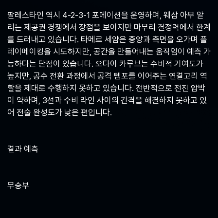
팔레스타인 역시 4-2-3-1 포메이션을 운영하며, 웨삼 아부 알
리는 제공권 경쟁에서 장점을 보이지만 마무리 결정력에서 한계
를 드러내고 있습니다. 타메르 세얌은 중앙과 측면을 오가며 플
레이메이킹을 시도하지만, 공간을 만들어내는 움직임이 예측 가
능하다는 단점이 있습니다. 오다이 카루브는 수비적 기여도가
높지만, 공수 전환 과정에서 공격 템포를 이어주는 연결고리 역
할을 제대로 수행하지 못하고 있습니다. 전반적으로 전진 압박
이 약하며, 3선과 수비 라인 사이의 간격을 해결하지 못하고 있
어 전술 완성도가 낮은 편입니다.
결과 예측
무승부