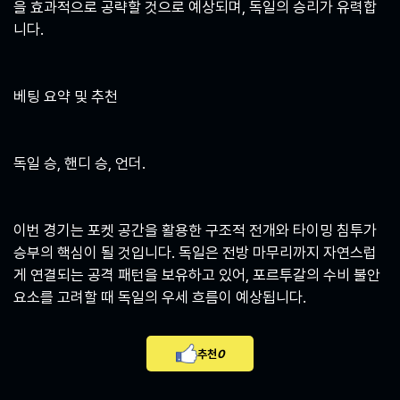
을 효과적으로 공략할 것으로 예상되며, 독일의 승리가 유력합
니다.
베팅 요약 및 추천
독일 승, 핸디 승, 언더.
이번 경기는 포켓 공간을 활용한 구조적 전개와 타이밍 침투가
승부의 핵심이 될 것입니다. 독일은 전방 마무리까지 자연스럽
게 연결되는 공격 패턴을 보유하고 있어, 포르투갈의 수비 불안
요소를 고려할 때 독일의 우세 흐름이 예상됩니다.
추천
0