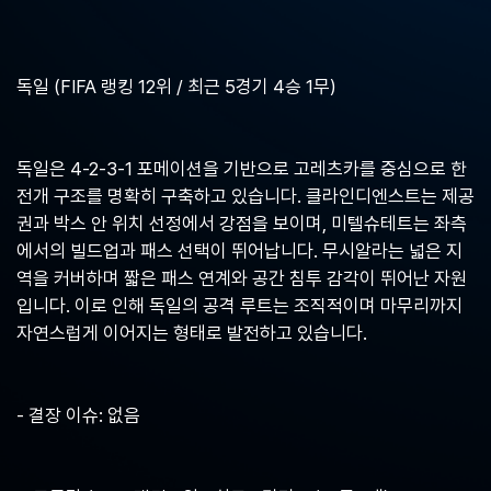
중
계,
실
시
독일 (FIFA 랭킹 12위 / 최근 5경기 4승 1무)
간
해
외
스
독일은 4-2-3-1 포메이션을 기반으로 고레츠카를 중심으로 한
포
전개 구조를 명확히 구축하고 있습니다. 클라인디엔스트는 제공
츠
중
권과 박스 안 위치 선정에서 강점을 보이며, 미텔슈테트는 좌측
계
에서의 빌드업과 패스 선택이 뛰어납니다. 무시알라는 넓은 지
사
역을 커버하며 짧은 패스 연계와 공간 침투 감각이 뛰어난 자원
이
트
입니다. 이로 인해 독일의 공격 루트는 조직적이며 마무리까지
자연스럽게 이어지는 형태로 발전하고 있습니다.
- 결장 이슈: 없음