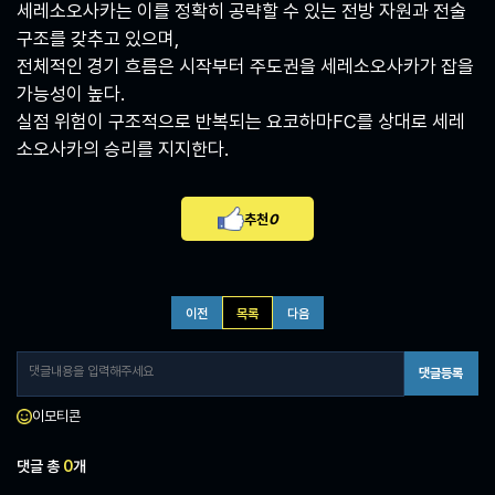
세레소오사카는 이를 정확히 공략할 수 있는 전방 자원과 전술
구조를 갖추고 있으며,
전체적인 경기 흐름은 시작부터 주도권을 세레소오사카가 잡을
가능성이 높다.
실점 위험이 구조적으로 반복되는 요코하마FC를 상대로 세레
소오사카의 승리를 지지한다.
추천
0
이전
목록
다음
댓글등록
이모티콘
댓글 총
0
개