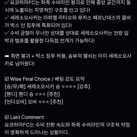
✅ 요코하마FC는 좌측 수비라인 붕괴로 인해 중앙 공간까지 동
시에 노출되는 치명적인 구조를 안고 있다!
✅ 세레소오사카는 라파엘 라타오와 루카스 페르난데스의 콤비
가 박스 안 침투에 특화되어 있다!
✅ 수비 균형이 무너진 상대를 상대로 세레소오사카는 전방 압
박과 템포를 활용한 다득점 전개가 가능하다!
➡️ 측면 붕괴 + 박스 침투 허용, 승부의 열쇠는 이미 세레소오사
카로 넘어왔다!
☑️ Wise Final Choice / 베팅 강도 요약
[승/무/패] 세레소오사카 승 ⭐⭐⭐⭐ [강추]
[핸디] 핸디 승 ⭐⭐⭐ [추천]
[언더오버] 오버 ⭐⭐⭐ [추천]
☑️ Last Comment
요코하마FC는 수비 전환 속도와 좌측 수비라인의 구조적 약점
이 명확하게 드러나는 상황이다.