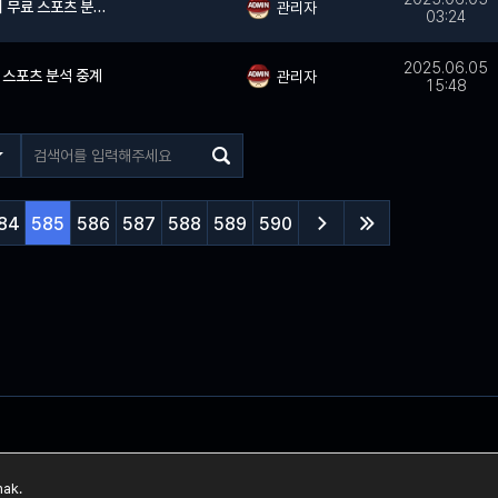
【남축INTL】06월06일 조지아 vs 페로제도 국제친선경기 무료 스포츠 분석 중계
관리자
03:24
2025.06.05
 스포츠 분석 중계
관리자
15:48
84
585
586
587
588
589
590


ak.