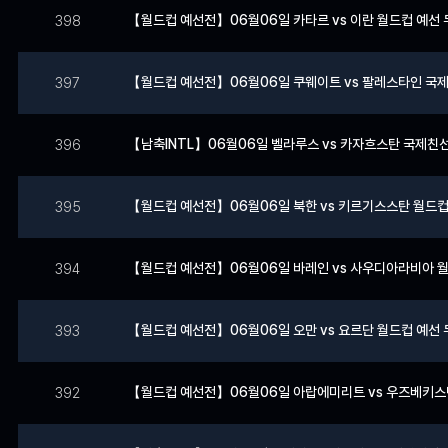
398
397
396
395
394
393
392