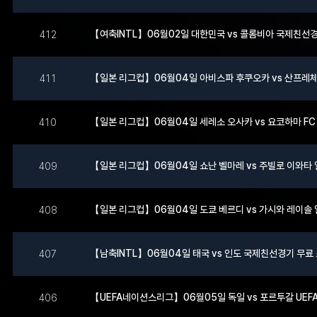
412
411
410
409
408
【남축INTL】06월04일 태국 vs 인도 국제친선경기 무료
407
406