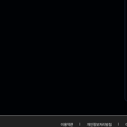
이용약관
개인정보처리방침