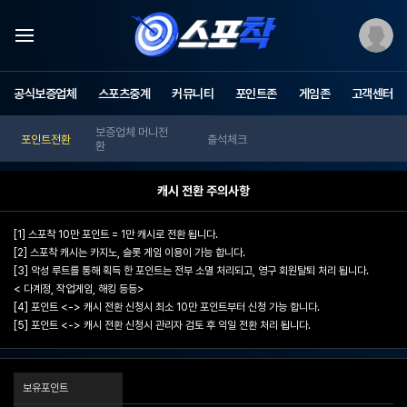
스
포
공식보증업체
스포츠중계
커뮤니티
포인트존
게임존
고객센터
츠
중
보증업체 머니전
계
포인트전환
출석체크
환
스
포
착
캐시 전환 주의사항
-
무
[1] 스포착 10만 포인트 = 1만 캐시로 전환 됩니다.
료
[2] 스포착 캐시는 카지노, 슬롯 게임 이용이 가능 합니다.
스
[3] 악성 루트를 통해 획득 한 포인트는 전부 소멸 처리되고, 영구 회원탈퇴 처리 됩니다.
포
< 다계정, 작업게임, 해킹 등등>
츠
[4] 포인트 <-> 캐시 전환 신청시 최소 10만 포인트부터 신청 가능 합니다.
중
[5] 포인트 <-> 캐시 전환 신청시 관리자 검토 후 익일 전환 처리 됩니다.
계,
해
외
축
보유포인트
구