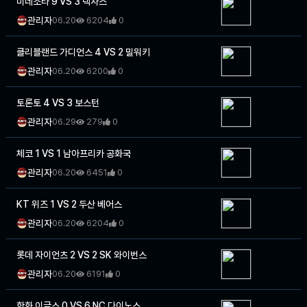
미네소타 9 VS 3 텍사스
관리자
06.20
6204
0
클리블랜드 가디언스 4 VS 2 밀워키
관리자
06.20
6200
0
토론토 4 VS 3 보스턴
관리자
06.29
279
0
체코 1 VS 1 남아프리카 공화국
관리자
06.20
6451
0
KT 위즈 1 VS 2 두산 베어스
관리자
06.20
6204
0
롯데 자이언츠 2 VS 2 SK 와이번스
관리자
06.20
6191
0
한화 이글스 0 VS 6 NC 다이노스