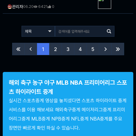
관리자
06.20
6421
0
1
2
3
4
5




해외 축구 농구 야구 MLB NBA 프리미어리그 스포
츠 하이라이트 중계
실시간 스포츠중계 영상을 놓치셨다면 스포츠 하이라이트 중계
서비스를 이용 해보세요 해외축구중계 메이저리그중계 프리미
어리그중계 MLB중계 NPB중계 NFL중계 NBA중계를 주요
장면만 빠르게 확인 하실 수 있습니다.