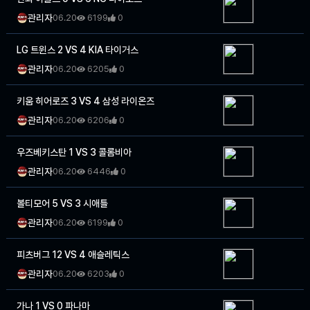
관리자
06.20
6199
0
LG 트윈스 2 VS 4 KIA 타이거스
관리자
06.20
6205
0
키움 히어로즈 3 VS 4 삼성 라이온즈
관리자
06.20
6206
0
우즈베키스탄 1 VS 3 콜롬비아
관리자
06.20
6446
0
볼티모어 5 VS 3 시애틀
관리자
06.20
6199
0
피츠버그 12 VS 4 애슬레틱스
관리자
06.20
6203
0
가나 1 VS 0 파나마